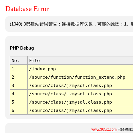
Database Error
(1040) 365建站错误警告：连接数据库失败，可能的原因：1、数
PHP Debug
No.
File
1
/index.php
2
/source/function/function_extend.php
3
/source/class/jzmysql.class.php
4
/source/class/jzmysql.class.php
5
/source/class/jzmysql.class.php
6
/source/class/jzmysql.class.php
www.365jz.com
已经将此