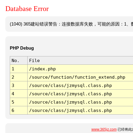
Database Error
(1040) 365建站错误警告：连接数据库失败，可能的原因：1、数
PHP Debug
No.
File
1
/index.php
2
/source/function/function_extend.php
3
/source/class/jzmysql.class.php
4
/source/class/jzmysql.class.php
5
/source/class/jzmysql.class.php
6
/source/class/jzmysql.class.php
www.365jz.com
已经将此