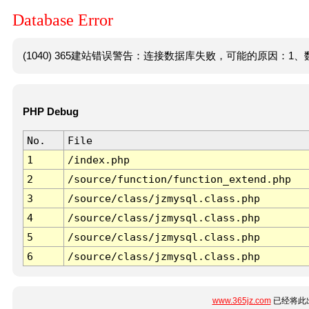
Database Error
(1040) 365建站错误警告：连接数据库失败，可能的原因：1、数
PHP Debug
No.
File
1
/index.php
2
/source/function/function_extend.php
3
/source/class/jzmysql.class.php
4
/source/class/jzmysql.class.php
5
/source/class/jzmysql.class.php
6
/source/class/jzmysql.class.php
www.365jz.com
已经将此