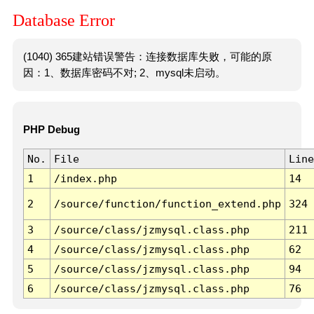
Database Error
(1040) 365建站错误警告：连接数据库失败，可能的原
因：1、数据库密码不对; 2、mysql未启动。
PHP Debug
No.
File
Line
1
/index.php
14
2
/source/function/function_extend.php
324
3
/source/class/jzmysql.class.php
211
4
/source/class/jzmysql.class.php
62
5
/source/class/jzmysql.class.php
94
6
/source/class/jzmysql.class.php
76