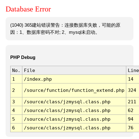
Database Error
(1040) 365建站错误警告：连接数据库失败，可能的原
因：1、数据库密码不对; 2、mysql未启动。
PHP Debug
No.
File
Line
1
/index.php
14
2
/source/function/function_extend.php
324
3
/source/class/jzmysql.class.php
211
4
/source/class/jzmysql.class.php
62
5
/source/class/jzmysql.class.php
94
6
/source/class/jzmysql.class.php
76