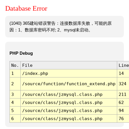
Database Error
(1040) 365建站错误警告：连接数据库失败，可能的原
因：1、数据库密码不对; 2、mysql未启动。
PHP Debug
No.
File
Line
1
/index.php
14
2
/source/function/function_extend.php
324
3
/source/class/jzmysql.class.php
211
4
/source/class/jzmysql.class.php
62
5
/source/class/jzmysql.class.php
94
6
/source/class/jzmysql.class.php
76