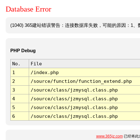
Database Error
(1040) 365建站错误警告：连接数据库失败，可能的原因：1、数
PHP Debug
No.
File
1
/index.php
2
/source/function/function_extend.php
3
/source/class/jzmysql.class.php
4
/source/class/jzmysql.class.php
5
/source/class/jzmysql.class.php
6
/source/class/jzmysql.class.php
www.365jz.com
已经将此