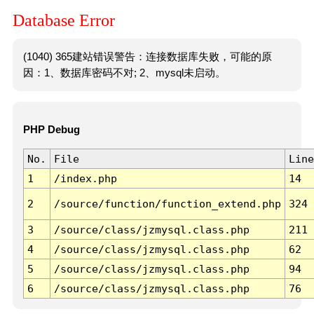
Database Error
(1040) 365建站错误警告：连接数据库失败，可能的原
因：1、数据库密码不对; 2、mysql未启动。
PHP Debug
No.
File
Line
1
/index.php
14
2
/source/function/function_extend.php
324
3
/source/class/jzmysql.class.php
211
4
/source/class/jzmysql.class.php
62
5
/source/class/jzmysql.class.php
94
6
/source/class/jzmysql.class.php
76