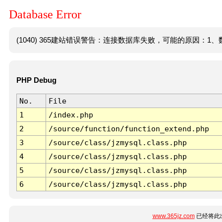
Database Error
(1040) 365建站错误警告：连接数据库失败，可能的原因：1、数
PHP Debug
No.
File
1
/index.php
2
/source/function/function_extend.php
3
/source/class/jzmysql.class.php
4
/source/class/jzmysql.class.php
5
/source/class/jzmysql.class.php
6
/source/class/jzmysql.class.php
www.365jz.com
已经将此