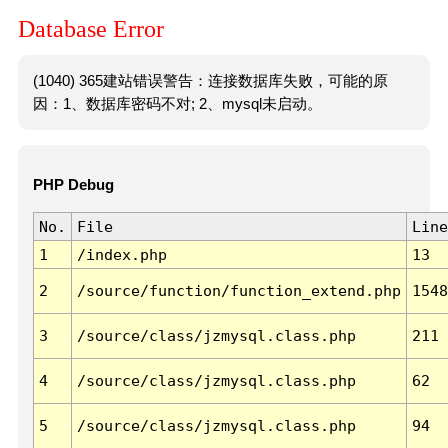
Database Error
(1040) 365建站错误警告：连接数据库失败，可能的原
因：1、数据库密码不对; 2、mysql未启动。
PHP Debug
No.
File
Line
1
/index.php
13
2
/source/function/function_extend.php
1548
3
/source/class/jzmysql.class.php
211
4
/source/class/jzmysql.class.php
62
5
/source/class/jzmysql.class.php
94