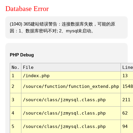
Database Error
(1040) 365建站错误警告：连接数据库失败，可能的原
因：1、数据库密码不对; 2、mysql未启动。
PHP Debug
No.
File
Line
1
/index.php
13
2
/source/function/function_extend.php
1548
3
/source/class/jzmysql.class.php
211
4
/source/class/jzmysql.class.php
62
5
/source/class/jzmysql.class.php
94