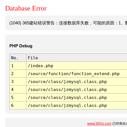
Database Error
(1040) 365建站错误警告：连接数据库失败，可能的原因：1、数
PHP Debug
No.
File
1
/index.php
2
/source/function/function_extend.php
3
/source/class/jzmysql.class.php
4
/source/class/jzmysql.class.php
5
/source/class/jzmysql.class.php
6
/source/class/jzmysql.class.php
www.365jz.com
已经将此