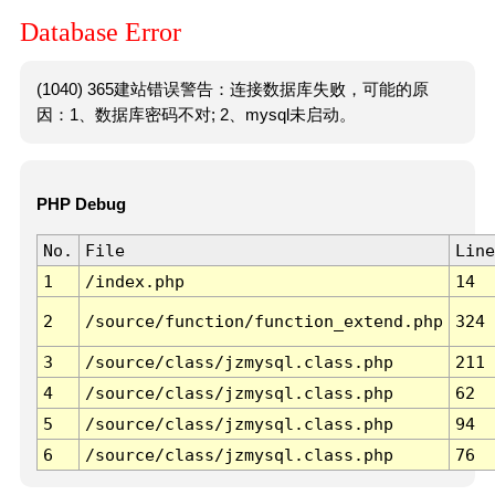
Database Error
(1040) 365建站错误警告：连接数据库失败，可能的原
因：1、数据库密码不对; 2、mysql未启动。
PHP Debug
No.
File
Line
1
/index.php
14
2
/source/function/function_extend.php
324
3
/source/class/jzmysql.class.php
211
4
/source/class/jzmysql.class.php
62
5
/source/class/jzmysql.class.php
94
6
/source/class/jzmysql.class.php
76