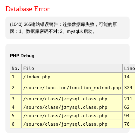
Database Error
(1040) 365建站错误警告：连接数据库失败，可能的原
因：1、数据库密码不对; 2、mysql未启动。
PHP Debug
No.
File
Line
1
/index.php
14
2
/source/function/function_extend.php
324
3
/source/class/jzmysql.class.php
211
4
/source/class/jzmysql.class.php
62
5
/source/class/jzmysql.class.php
94
6
/source/class/jzmysql.class.php
76