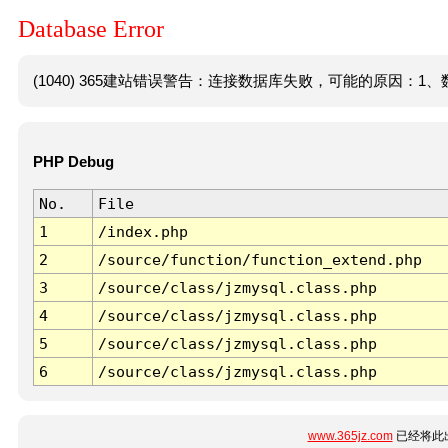
Database Error
(1040) 365建站错误警告：连接数据库失败，可能的原因：1、数
PHP Debug
No.
File
1
/index.php
2
/source/function/function_extend.php
3
/source/class/jzmysql.class.php
4
/source/class/jzmysql.class.php
5
/source/class/jzmysql.class.php
6
/source/class/jzmysql.class.php
www.365jz.com
已经将此