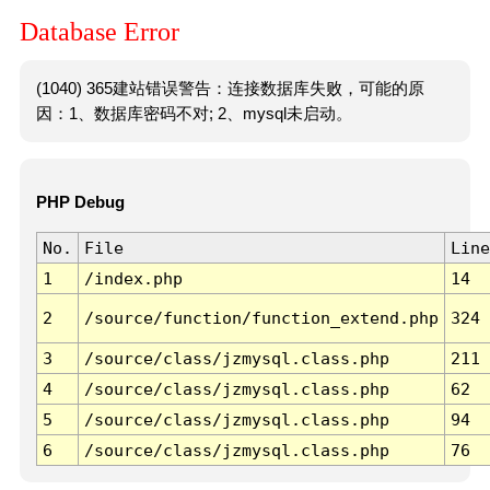
Database Error
(1040) 365建站错误警告：连接数据库失败，可能的原
因：1、数据库密码不对; 2、mysql未启动。
PHP Debug
No.
File
Line
1
/index.php
14
2
/source/function/function_extend.php
324
3
/source/class/jzmysql.class.php
211
4
/source/class/jzmysql.class.php
62
5
/source/class/jzmysql.class.php
94
6
/source/class/jzmysql.class.php
76