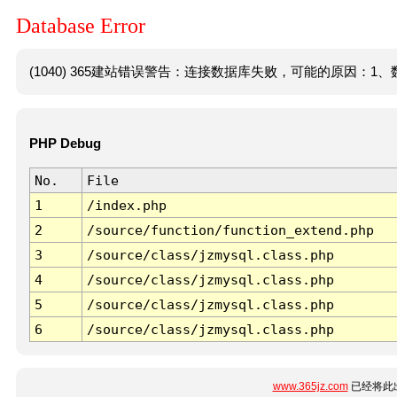
Database Error
(1040) 365建站错误警告：连接数据库失败，可能的原因：1、数
PHP Debug
No.
File
1
/index.php
2
/source/function/function_extend.php
3
/source/class/jzmysql.class.php
4
/source/class/jzmysql.class.php
5
/source/class/jzmysql.class.php
6
/source/class/jzmysql.class.php
www.365jz.com
已经将此