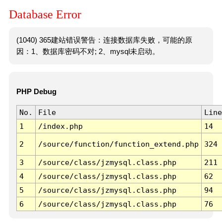
Database Error
(1040) 365建站错误警告：连接数据库失败，可能的原
因：1、数据库密码不对; 2、mysql未启动。
PHP Debug
No.
File
Line
1
/index.php
14
2
/source/function/function_extend.php
324
3
/source/class/jzmysql.class.php
211
4
/source/class/jzmysql.class.php
62
5
/source/class/jzmysql.class.php
94
6
/source/class/jzmysql.class.php
76